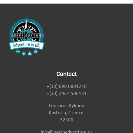
Contact
+(30) 698 0801218
+(30) 2467 506131
Leoforos Kyknon
Kastoria, Greece,
52100
info@northadventure.gr